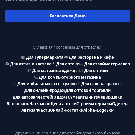
Бесплатное Демо
Складская программа для отраслей:
🏪
Для супермаркета
🍽
Для ресторана и кафе
🏨
Для отеля и хостела
💊
Для аптеки
🧱
Для стройматериалов
👕
Для магазина одежды
👓
Для оптики
💻
Для компьютерного магазина
📱
Для мобильных аксессуаров
💄
Для салона красоты
Для онлайн-продаж
Для оптовой торговли
Для автозапчастей
Гянджа
Сумгаит
Мингечевир
Шеки
Ленкорань
Нахчыван
Цена аптеки
Стройматериалы
Одежда
Автозапчасти
Онлайн-остатки
Alpha+
Logo
ERP
Другие наши решения для азербайджанского бизнеса: