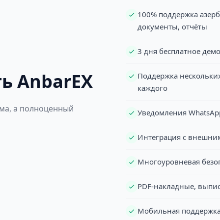
100% поддержка азерб
документы, отчёты
3 дня бесплатное демо
ь AnbarEX
Поддержка нескольких
каждого
мма, а полноценный
Уведомления WhatsAp
Интеграция с внешним
Многоуровневая безоп
PDF-накладные, выпис
Мобильная поддержка 