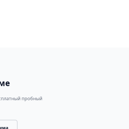
мме
есплатный пробный
амма