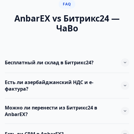
FAQ
AnbarEX vs Битрикс24 —
ЧаВо
Бесплатный ли склад в Битрикс24?
Базовые функции бесплатны, но штрих-коды, множество
Есть ли азербайджанский НДС и e-
складов, мобильное — только в платных тарифах.
фактура?
В Битрикс24 нет. AnbarEX готов к этим функциям локально.
Можно ли перенести из Битрикс24 в
AnbarEX?
Да. Excel экспорт → AnbarEX импорт. Наша команда
поможет при миграции.