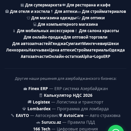
🏪
Для супермаркета
🍽
Для ресторана и кафе
🏨
Для отеля и хостела
💊
Для аптеки
🧱
Для стройматериалов
👕
Для магазина одежды
👓
Для оптики
💻
Для компьютерного магазина
📱
Для мобильных аксессуаров
💄
Для салона красоты
Для онлайн-продаж
Для оптовой торговли
Для автозапчастей
Гянджа
Сумгаит
Мингечевир
Шеки
Ленкорань
Нахчыван
Цена аптеки
Стройматериалы
Одежда
Автозапчасти
Онлайн-остатки
Alpha+
Logo
ERP
Другие наши решения для азербайджанского бизнеса:
💼
Finex ERP
— ERP система Азербайджан
🧾
Калькулятор НДС 2026
🚚
Logistex
— Логистика и транспорт
💎
Lombardex
— Программа для ломбарда
🔧
EAVTO
— Автосервис
🛡
AvtoiCare
— Авто страховка
🚗
Surucu.az
— Правила ПДД
166 Tech
— Цифровые решения