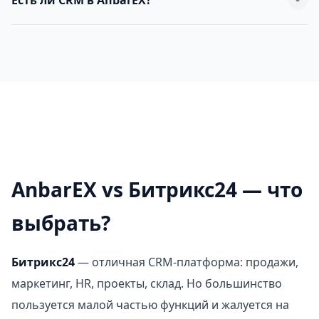
Есть ли CRM в AnbarEX?
AnbarEX ведёт базу клиентов и поставщиков, но полного
CRM нет — мы фокусируемся на складе.
AnbarEX vs Битрикс24 — что
выбрать?
Битрикс24
— отличная CRM-платформа: продажи,
маркетинг, HR, проекты, склад. Но большинство
пользуется малой частью функций и жалуется на