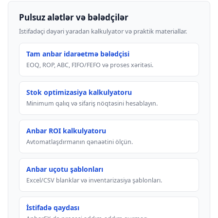
Pulsuz alətlər və bələdçilər
İstifadəçi dəyəri yaradan kalkulyator və praktik materiallar.
Tam anbar idarəetmə bələdçisi
EOQ, ROP, ABC, FIFO/FEFO və proses xəritəsi.
Stok optimizasiya kalkulyatoru
Minimum qalıq və sifariş nöqtəsini hesablayın.
Anbar ROI kalkulyatoru
Avtomatlaşdırmanın qənaətini ölçün.
Anbar uçotu şablonları
Excel/CSV blanklar və inventarizasiya şablonları.
İstifadə qaydası