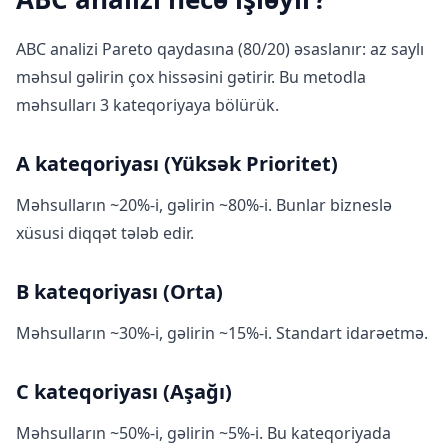
ABC analizi Pareto qaydasına (80/20) əsaslanır: az saylı
məhsul gəlirin çox hissəsini gətirir. Bu metodla
məhsulları 3 kateqoriyaya bölürük.
A kateqoriyası (Yüksək Prioritet)
Məhsulların ~20%-i, gəlirin ~80%-i. Bunlar bizneslə
xüsusi diqqət tələb edir.
B kateqoriyası (Orta)
Məhsulların ~30%-i, gəlirin ~15%-i. Standart idarəetmə.
C kateqoriyası (Aşağı)
Məhsulların ~50%-i, gəlirin ~5%-i. Bu kateqoriyada