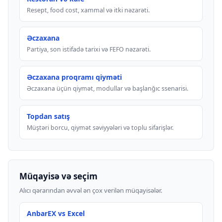
Resept, food cost, xammal və itki nəzarəti.
Əczaxana
Partiya, son istifadə tarixi və FEFO nəzarəti.
Əczaxana proqramı qiyməti
Əczaxana üçün qiymət, modullar və başlanğıc ssenarisi.
Topdan satış
Müştəri borcu, qiymət səviyyələri və toplu sifarişlər.
Müqayisə və seçim
Alıcı qərarından əvvəl ən çox verilən müqayisələr.
AnbarEX vs Excel