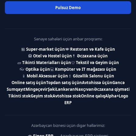
Pulsuz Demo
Sənaye sahələri üçün anbar proqramı:
🏪
Super-market üçün
🍽
Restoran və Kafe üçün
🏨
Otel və Hostel üçün
💊
Əczaxana üçün
🧱
Tikinti Materialları üçün
👕
Tekstil və Geyim üçün
👓
Optika üçün
💻
Kompüter və IT mağazası üçün
📱
Mobil Aksesuar üçün
💄
Gözəllik Salonu üçün
Online satış üçün
Topdan satış üçün
Avtohissə üçün
Gəncə
Sumqayıt
Mingəçevir
Şəki
Lənkəran
Naxçıvan
Əczaxana qiyməti
Tikinti stok
Geyim stok
Avtohissə stok
Online qalıq
Alpha+
Logo
ERP
Azərbaycan biznesi üçün digər həllərimiz:
💼
Finex ERP
— Azərbaycan ERP sistemi