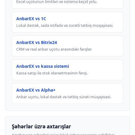
Excel uçotunun limitləri və sistemə keçid yolu.
AnbarEX vs 1C
Lokal dəstək, sadə istifadə və sürətli tətbiq müqayisəsi.
AnbarEX vs Bitrix24
CRM və real anbar uçotu arasındakı fərqlər.
AnbarEX vs kassa sistemi
Kassa satışı ilə stok idarəetməsinin fərqi.
AnbarEX vs Alpha+
Anbar uçotu, lokal dəstək və tətbiq sürəti müqayisəsi.
Şəhərlər üzrə axtarışlar