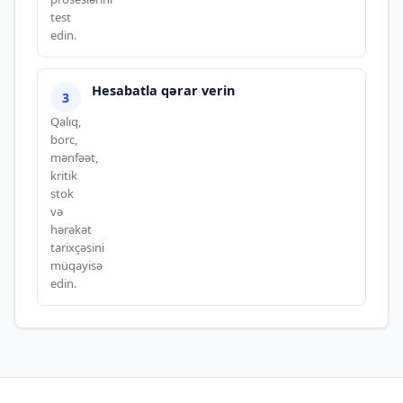
test
edin.
Hesabatla qərar verin
Qalıq,
borc,
mənfəət,
kritik
stok
və
hərəkət
tarixçəsini
müqayisə
edin.