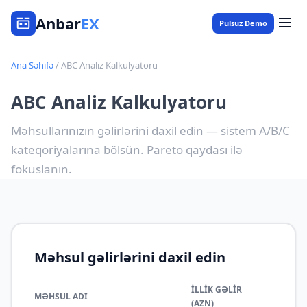
Anbar
EX
Pulsuz Demo
Ana Səhifə
/ ABC Analiz Kalkulyatoru
ABC Analiz Kalkulyatoru
Məhsullarınızın gəlirlərini daxil edin — sistem A/B/C
kateqoriyalarına bölsün. Pareto qaydası ilə
fokuslanın.
Məhsul gəlirlərini daxil edin
İLLIK GƏLIR
MƏHSUL ADI
(AZN)