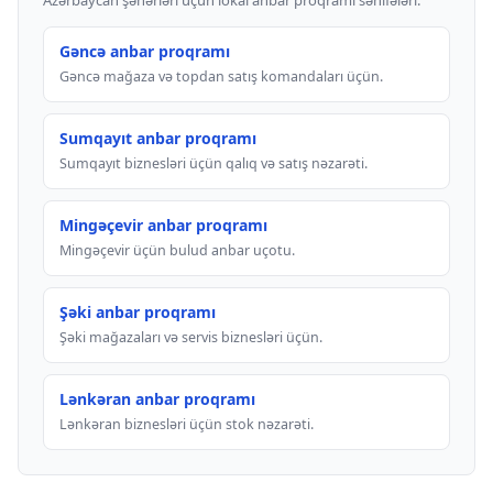
Azərbaycan şəhərləri üçün lokal anbar proqramı səhifələri.
Gəncə anbar proqramı
Gəncə mağaza və topdan satış komandaları üçün.
Sumqayıt anbar proqramı
Sumqayıt biznesləri üçün qalıq və satış nəzarəti.
Mingəçevir anbar proqramı
Mingəçevir üçün bulud anbar uçotu.
Şəki anbar proqramı
Şəki mağazaları və servis biznesləri üçün.
Lənkəran anbar proqramı
Lənkəran biznesləri üçün stok nəzarəti.