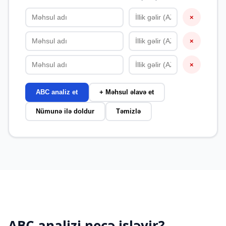
×
×
×
ABC analiz et
+ Məhsul əlavə et
Nümunə ilə doldur
Təmizlə
ABC analizi necə işləyir?