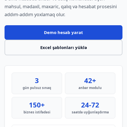
məhsul, mədaxil, məxaric, qalıq və hesabat prosesini
addım-addım yoxlamaq olur.
Demo hesab yarat
Excel şablonları yüklə
3
42+
gün pulsuz sınaq
anbar modulu
150+
24-72
biznes istifadəsi
saatda uyğunlaşdırma