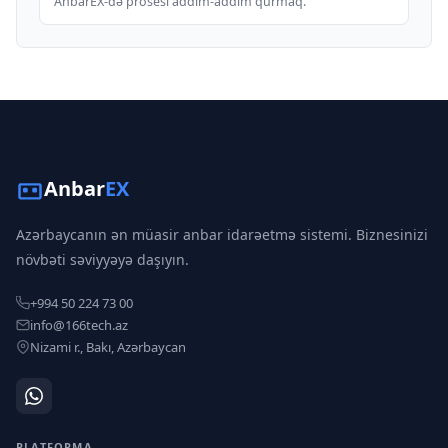
AnbarEX-də prosesi addım-addım qurmaq.
Anbar
EX
Azərbaycanın ən müasir anbar idarəetmə sistemi. Biznesinizi
növbəti səviyyəyə daşıyın.
+994 50 224 73 00
info@166tech.az
Nizami r., Bakı, Azərbaycan
PLATFORMA