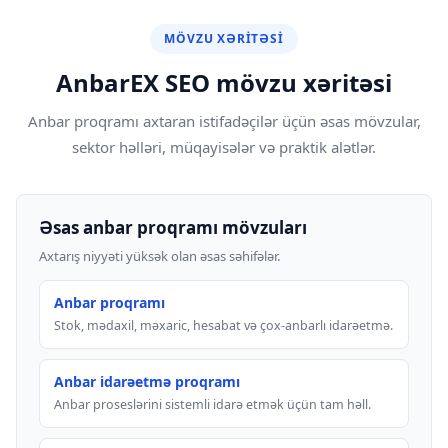
MÖVZU XƏRITƏSI
AnbarEX SEO mövzu xəritəsi
Anbar proqramı axtaran istifadəçilər üçün əsas mövzular,
sektor həlləri, müqayisələr və praktik alətlər.
Əsas anbar proqramı mövzuları
Axtarış niyyəti yüksək olan əsas səhifələr.
Anbar proqramı
Stok, mədaxil, məxaric, hesabat və çox-anbarlı idarəetmə.
Anbar idarəetmə proqramı
Anbar proseslərini sistemli idarə etmək üçün tam həll.