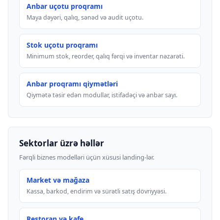
Anbar uçotu proqramı
Maya dəyəri, qalıq, sənəd və audit uçotu.
Stok uçotu proqramı
Minimum stok, reorder, qalıq fərqi və inventar nəzarəti.
Anbar proqramı qiymətləri
Qiymətə təsir edən modullar, istifadəçi və anbar sayı.
Sektorlar üzrə həllər
Fərqli biznes modelləri üçün xüsusi landing-lər.
Market və mağaza
Kassa, barkod, endirim və sürətli satış dövriyyəsi.
Restoran və kafe