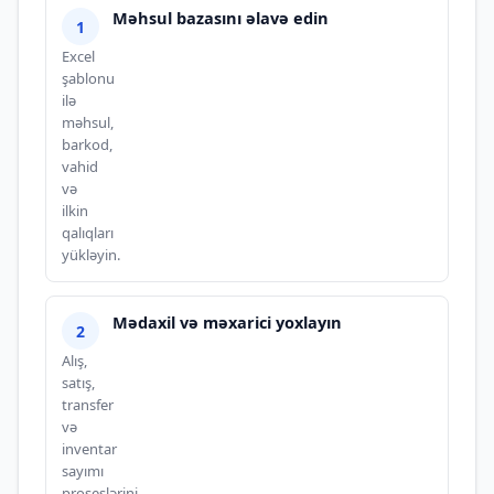
Məhsul bazasını əlavə edin
Excel
şablonu
ilə
məhsul,
barkod,
vahid
və
ilkin
qalıqları
yükləyin.
Mədaxil və məxarici yoxlayın
Alış,
satış,
transfer
və
inventar
sayımı
proseslərini