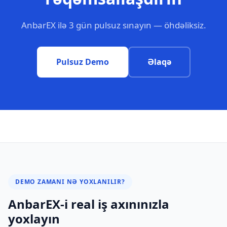
AnbarEX ilə 3 gün pulsuz sınayın — öhdəliksiz.
Pulsuz Demo
Əlaqə
DEMO ZAMANI NƏ YOXLANILIR?
AnbarEX-i real iş axınınızla
yoxlayın