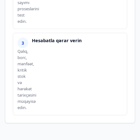
sayımı
proseslərini
test
edin.
Hesabatla qərar verin
Qalıq,
borc,
mənfəət,
kritik
stok
və
hərəkət
tarixçəsini
müqayisə
edin.