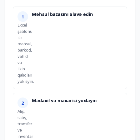
Məhsul bazasını əlavə edin
Excel
şablonu
ilə
məhsul,
barkod,
vahid
və
ilkin
qalıqları
yükləyin.
Mədaxil və məxarici yoxlayın
Alış,
satış,
transfer
və
inventar