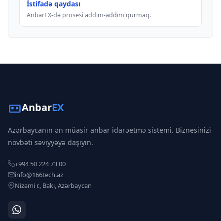
İstifadə qaydası
AnbarEX-də prosesi addım-addım qurmaq.
Anbar
EX
Azərbaycanın ən müasir anbar idarəetmə sistemi. Biznesinizi
növbəti səviyyəyə daşıyın.
+994 50 224 73 00
info@166tech.az
Nizami r., Bakı, Azərbaycan