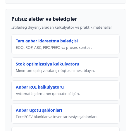
Pulsuz alətlər və bələdçilər
İstifadəçi dəyəri yaradan kalkulyator və praktik materiallar.
Tam anbar idarəetmə bələdçisi
EOQ, ROP, ABC, FIFO/FEFO və proses xəritəsi.
Stok optimizasiya kalkulyatoru
Minimum qalıq və sifariş nöqtəsini hesablayın.
Anbar ROI kalkulyatoru
Avtomatlaşdırmanın qənaətini ölçün.
Anbar uçotu şablonları
Excel/CSV blanklar və inventarizasiya şablonları.