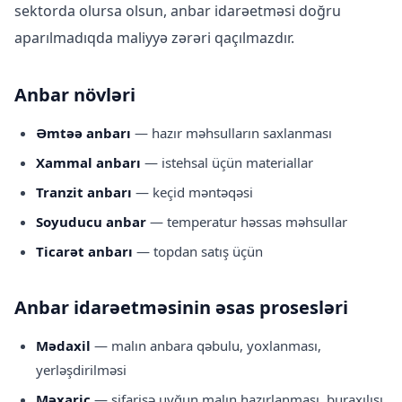
sektorda olursa olsun, anbar idarəetməsi doğru
aparılmadıqda maliyyə zərəri qaçılmazdır.
Anbar növləri
Əmtəə anbarı
— hazır məhsulların saxlanması
Xammal anbarı
— istehsal üçün materiallar
Tranzit anbarı
— keçid məntəqəsi
Soyuducu anbar
— temperatur həssas məhsullar
Ticarət anbarı
— topdan satış üçün
Anbar idarəetməsinin əsas prosesləri
Mədaxil
— malın anbara qəbulu, yoxlanması,
yerləşdirilməsi
Məxaric
— sifarişə uyğun malın hazırlanması, buraxılışı