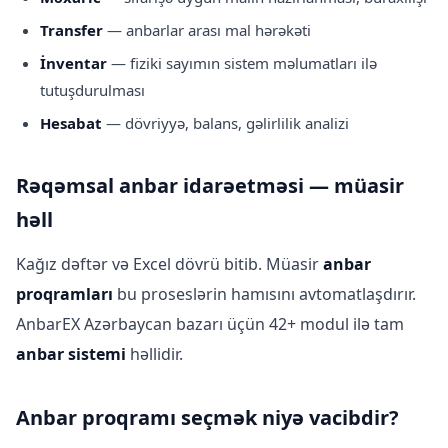
Transfer
— anbarlar arası mal hərəkəti
İnventar
— fiziki sayımın sistem məlumatları ilə
tutuşdurulması
Hesabat
— dövriyyə, balans, gəlirlilik analizi
Rəqəmsal anbar idarəetməsi — müasir
həll
Kağız dəftər və Excel dövrü bitib. Müasir
anbar
proqramları
bu proseslərin hamısını avtomatlaşdırır.
AnbarEX Azərbaycan bazarı üçün 42+ modul ilə tam
anbar sistemi
həllidir.
Anbar proqramı seçmək niyə vacibdir?