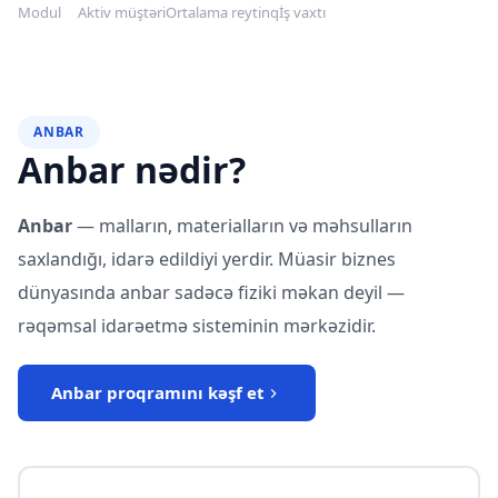
Modul
Aktiv müştəri
Ortalama reytinq
İş vaxtı
ANBAR
Anbar nədir?
Anbar
— malların, materialların və məhsulların
saxlandığı, idarə edildiyi yerdir. Müasir biznes
dünyasında anbar sadəcə fiziki məkan deyil —
rəqəmsal idarəetmə sisteminin mərkəzidir.
Anbar proqramını kəşf et