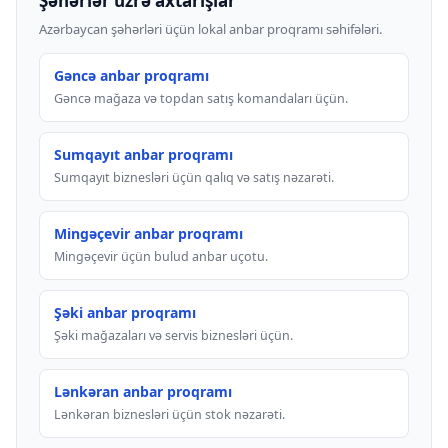
Şəhərlər üzrə axtarışlar
Azərbaycan şəhərləri üçün lokal anbar proqramı səhifələri.
Gəncə anbar proqramı
Gəncə mağaza və topdan satış komandaları üçün.
Sumqayıt anbar proqramı
Sumqayıt biznesləri üçün qalıq və satış nəzarəti.
Mingəçevir anbar proqramı
Mingəçevir üçün bulud anbar uçotu.
Şəki anbar proqramı
Şəki mağazaları və servis biznesləri üçün.
Lənkəran anbar proqramı
Lənkəran biznesləri üçün stok nəzarəti.