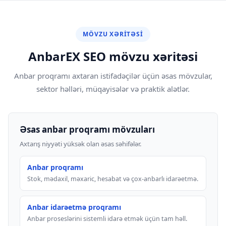
MÖVZU XƏRITƏSI
AnbarEX SEO mövzu xəritəsi
Anbar proqramı axtaran istifadəçilər üçün əsas mövzular,
sektor həlləri, müqayisələr və praktik alətlər.
Əsas anbar proqramı mövzuları
Axtarış niyyəti yüksək olan əsas səhifələr.
Anbar proqramı
Stok, mədaxil, məxaric, hesabat və çox-anbarlı idarəetmə.
Anbar idarəetmə proqramı
Anbar proseslərini sistemli idarə etmək üçün tam həll.