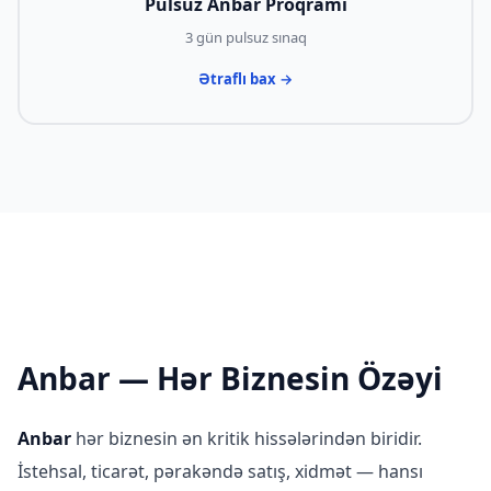
Pulsuz Anbar Proqramı
3 gün pulsuz sınaq
Ətraflı bax →
Anbar — Hər Biznesin Özəyi
Anbar
hər biznesin ən kritik hissələrindən biridir.
İstehsal, ticarət, pərakəndə satış, xidmət — hansı