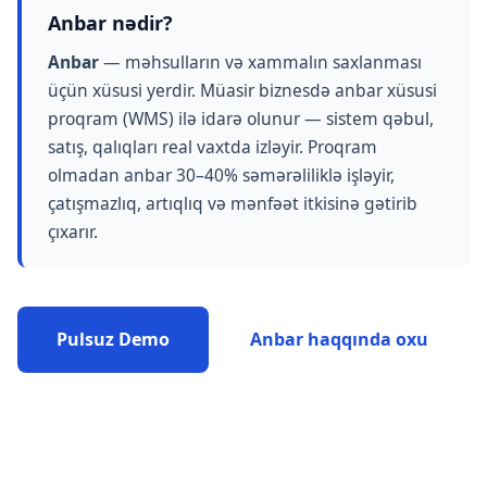
Anbar nədir?
Anbar
— məhsulların və xammalın saxlanması
üçün xüsusi yerdir. Müasir biznesdə anbar xüsusi
proqram (WMS) ilə idarə olunur — sistem qəbul,
satış, qalıqları real vaxtda izləyir. Proqram
olmadan anbar 30–40% səmərəliliklə işləyir,
çatışmazlıq, artıqlıq və mənfəət itkisinə gətirib
çıxarır.
Pulsuz Demo
Anbar haqqında oxu
42+
150+
4.9★
99.9%