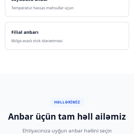
Temperatur həssas məhsullar üçün
Filial anbarı
Bölgə əsaslı stok idarəetməsi
HƏLLƏRIMIZ
Anbar üçün tam həll ailəmiz
Ehtiyacınıza uyğun anbar həllini seçin