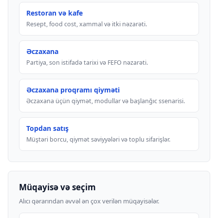
Restoran və kafe
Resept, food cost, xammal və itki nəzarəti.
Əczaxana
Partiya, son istifadə tarixi və FEFO nəzarəti.
Əczaxana proqramı qiyməti
Əczaxana üçün qiymət, modullar və başlanğıc ssenarisi.
Topdan satış
Müştəri borcu, qiymət səviyyələri və toplu sifarişlər.
Müqayisə və seçim
Alıcı qərarından əvvəl ən çox verilən müqayisələr.