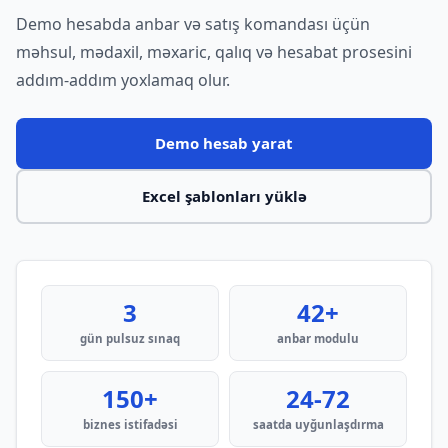
Demo hesabda anbar və satış komandası üçün
məhsul, mədaxil, məxaric, qalıq və hesabat prosesini
addım-addım yoxlamaq olur.
Demo hesab yarat
Excel şablonları yüklə
3
42+
gün pulsuz sınaq
anbar modulu
150+
24-72
biznes istifadəsi
saatda uyğunlaşdırma