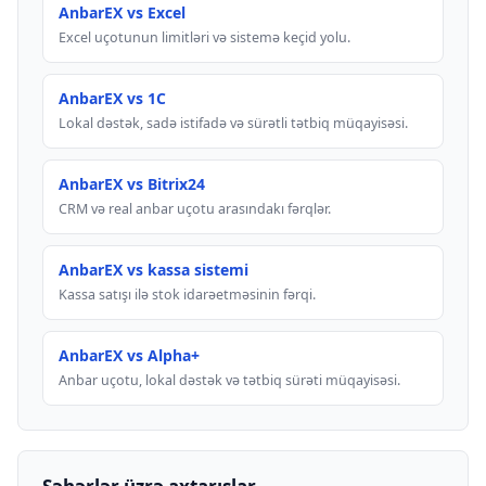
AnbarEX vs Excel
Excel uçotunun limitləri və sistemə keçid yolu.
AnbarEX vs 1C
Lokal dəstək, sadə istifadə və sürətli tətbiq müqayisəsi.
AnbarEX vs Bitrix24
CRM və real anbar uçotu arasındakı fərqlər.
AnbarEX vs kassa sistemi
Kassa satışı ilə stok idarəetməsinin fərqi.
AnbarEX vs Alpha+
Anbar uçotu, lokal dəstək və tətbiq sürəti müqayisəsi.