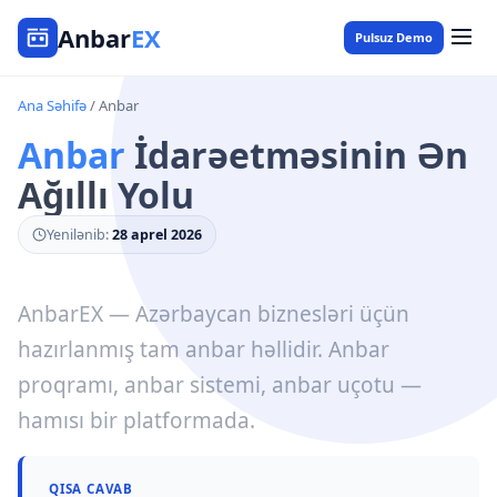
Anbar
EX
Pulsuz Demo
Ana Səhifə
/ Anbar
Anbar
İdarəetməsinin Ən
Ağıllı Yolu
Yenilənib:
28 aprel 2026
AnbarEX — Azərbaycan biznesləri üçün
hazırlanmış tam anbar həllidir. Anbar
proqramı, anbar sistemi, anbar uçotu —
hamısı bir platformada.
QISA CAVAB