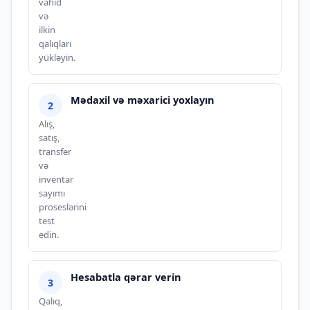
vahid
və
ilkin
qalıqları
yükləyin.
Mədaxil və məxarici yoxlayın
Alış,
satış,
transfer
və
inventar
sayımı
proseslərini
test
edin.
Hesabatla qərar verin
Qalıq,