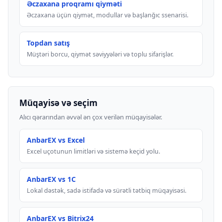
Əczaxana proqramı qiyməti
Əczaxana üçün qiymət, modullar və başlanğıc ssenarisi.
Topdan satış
Müştəri borcu, qiymət səviyyələri və toplu sifarişlər.
Müqayisə və seçim
Alıcı qərarından əvvəl ən çox verilən müqayisələr.
AnbarEX vs Excel
Excel uçotunun limitləri və sistemə keçid yolu.
AnbarEX vs 1C
Lokal dəstək, sadə istifadə və sürətli tətbiq müqayisəsi.
AnbarEX vs Bitrix24