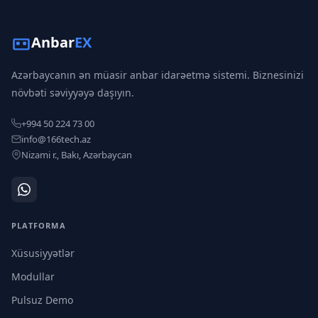
Anbar
EX
Azərbaycanın ən müasir anbar idarəetmə sistemi. Biznesinizi
növbəti səviyyəyə daşıyın.
+994 50 224 73 00
info@166tech.az
Nizami r., Bakı, Azərbaycan
PLATFORMA
Xüsusiyyətlər
Modullar
Pulsuz Demo