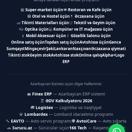
🏪
Super-market üçün
🍽
Restoran və Kafe üçün
🏨
Otel və Hostel üçün
💊
Əczaxana üçün
🧱
Tikinti Materialları üçün
👕
Tekstil və Geyim üçün
👓
Optika üçün
💻
Kompüter və IT mağazası üçün
📱
Mobil Aksesuar üçün
💄
Gözəllik Salonu üçün
Online satış üçün
Topdan satış üçün
Avtohissə üçün
Gəncə
Sumqayıt
Mingəçevir
Şəki
Lənkəran
Naxçıvan
Əczaxana qiyməti
Tikinti stok
Geyim stok
Avtohissə stok
Online qalıq
Alpha+
Logo
ERP
Azərbaycan biznesi üçün digər həllərimiz:
💼
Finex ERP
— Azərbaycan ERP sistemi
🧾
ƏDV Kalkulyatoru 2026
🚚
Logistex
— Logistika və nəqliyyat
💎
Lombardex
— Lombard idarəetmə proqramı
🔧
EAVTO
— Avto servis proqramı
🛡
AvtoiCare
— Avto sığorta
🚗
Surucu.az
— Sürücülər üçün
166 Tech
— Rəqəmsal həllər