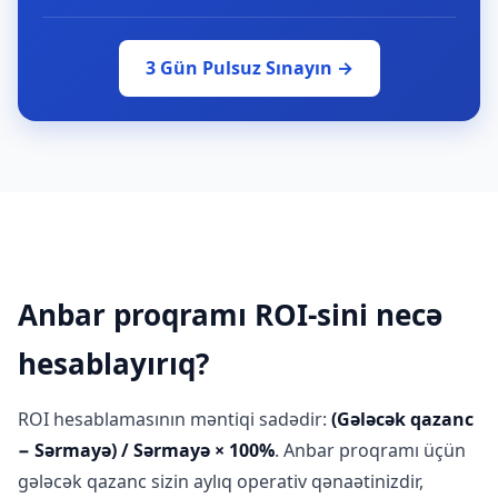
3 Gün Pulsuz Sınayın →
Anbar proqramı ROI-sini necə
hesablayırıq?
ROI hesablamasının məntiqi sadədir:
(Gələcək qazanc
− Sərmayə) / Sərmayə × 100%
. Anbar proqramı üçün
gələcək qazanc sizin aylıq operativ qənaətinizdir,