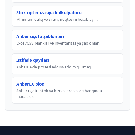
Stok optimizasiya kalkulyatoru
Minimum qalıq və sifariş nöqtəsini hesablayın.
Anbar uçotu şablonları
Excel/CSV blanklar və inventarizasiya şablonları.
İstifadə qaydası
AnbarEX-də prosesi addım-addım qurmaq.
AnbarEX blog
Anbar uçotu, stok və biznes prosesləri haqqında
məqalələr.