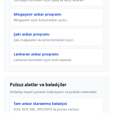
Sumqayıt biznesləri üçün qalıq və satış nəzarəti.
Mingəçevir anbar proqramı
Mingəçevir üçün bulud anbar uçotu.
Şəki anbar proqramı
Şəki mağazaları və servis biznesləri üçün.
Lənkəran anbar proqramı
Lənkəran biznesləri üçün stok nəzarəti.
Pulsuz alətlər və bələdçilər
İstifadəçi dəyəri yaradan kalkulyator və praktik materiallar.
Tam anbar idarəetmə bələdçisi
EOQ, ROP, ABC, FIFO/FEFO və proses xəritəsi.