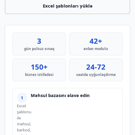
Excel şablonları yüklə
3
42+
gün pulsuz sınaq
anbar modulu
150+
24-72
biznes istifadəsi
saatda uyğunlaşdırma
Məhsul bazasını əlavə edin
Excel
şablonu
ilə
məhsul,
barkod,