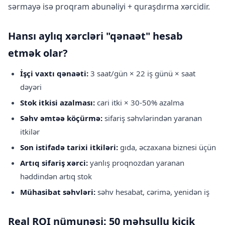
sərmayə isə proqram abunəliyi + quraşdırma xərcidir.
Hansı aylıq xərcləri "qənaət" hesab
etmək olar?
İşçi vaxtı qənaəti:
3 saat/gün × 22 iş günü × saat
dəyəri
Stok itkisi azalması:
cari itki × 30-50% azalma
Səhv əmtəə köçürmə:
sifariş səhvlərindən yaranan
itkilər
Son istifadə tarixi itkiləri:
gıda, əczaxana biznesi üçün
Artıq sifariş xərci:
yanlış proqnozdan yaranan
həddindən artıq stok
Mühasibat səhvləri:
səhv hesabat, cərimə, yenidən iş
Real ROI nümunəsi: 50 məhsullu kiçik