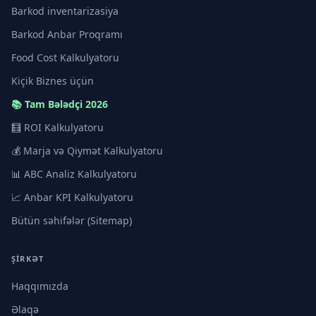
Barkod inventarizasiya
Barkod Anbar Proqramı
Food Cost Kalkulyatoru
Kiçik Biznes üçün
📚 Tam Bələdçi 2026
🧮 ROI Kalkulyatoru
💰 Marja və Qiymət Kalkulyatoru
📊 ABC Analiz Kalkulyatoru
📈 Anbar KPI Kalkulyatoru
Bütün səhifələr (Sitemap)
ŞIRKƏT
Haqqımızda
Əlaqə