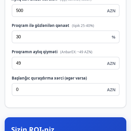
Proqram ilə gözlənilən qənaət
(tipik 25-40%)
Proqramın aylıq qiyməti
(AnbarEX: ~49 AZN)
Başlanğıc quraşdırma xərci (əgər varsa)
Sizin ROI-niz