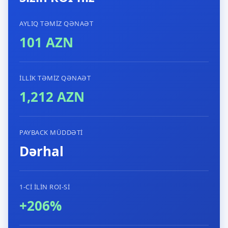
AYLIQ TƏMIZ QƏNAƏT
101 AZN
İLLIK TƏMIZ QƏNAƏT
1,212 AZN
PAYBACK MÜDDƏTI
Dərhal
1-CI ILIN ROI-SI
+206%