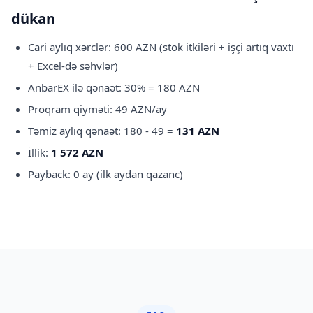
dükan
Cari aylıq xərclər: 600 AZN (stok itkiləri + işçi artıq vaxtı
+ Excel-də səhvlər)
AnbarEX ilə qənaət: 30% = 180 AZN
Proqram qiyməti: 49 AZN/ay
Təmiz aylıq qənaət: 180 - 49 =
131 AZN
İllik:
1 572 AZN
Payback: 0 ay (ilk aydan qazanc)