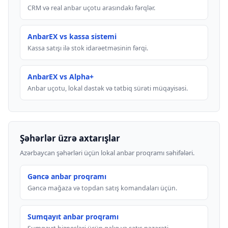
CRM və real anbar uçotu arasındakı fərqlər.
AnbarEX vs kassa sistemi
Kassa satışı ilə stok idarəetməsinin fərqi.
AnbarEX vs Alpha+
Anbar uçotu, lokal dəstək və tətbiq sürəti müqayisəsi.
Şəhərlər üzrə axtarışlar
Azərbaycan şəhərləri üçün lokal anbar proqramı səhifələri.
Gəncə anbar proqramı
Gəncə mağaza və topdan satış komandaları üçün.
Sumqayıt anbar proqramı