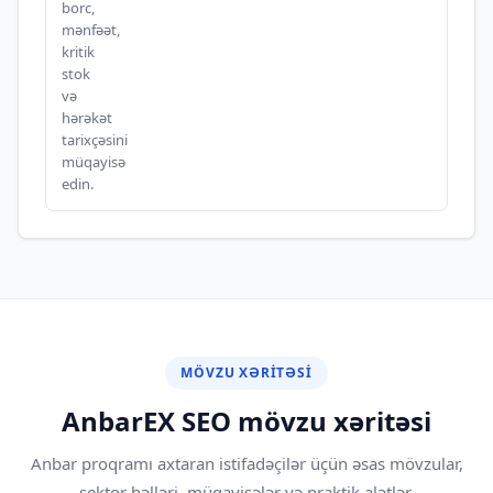
borc,
mənfəət,
kritik
stok
və
hərəkət
tarixçəsini
müqayisə
edin.
MÖVZU XƏRITƏSI
AnbarEX SEO mövzu xəritəsi
Anbar proqramı axtaran istifadəçilər üçün əsas mövzular,
sektor həlləri, müqayisələr və praktik alətlər.