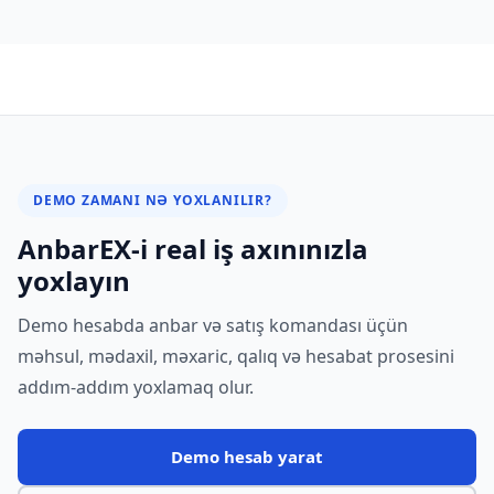
bir neçə saat vaxt tələb edə bilər.
DEMO ZAMANI NƏ YOXLANILIR?
AnbarEX-i real iş axınınızla
yoxlayın
Demo hesabda anbar və satış komandası üçün
məhsul, mədaxil, məxaric, qalıq və hesabat prosesini
addım-addım yoxlamaq olur.
Demo hesab yarat