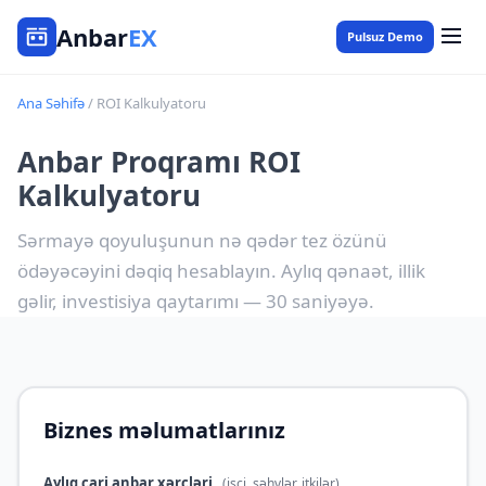
Anbar
EX
Pulsuz Demo
Ana Səhifə
/ ROI Kalkulyatoru
Anbar Proqramı ROI
Kalkulyatoru
Sərmayə qoyuluşunun nə qədər tez özünü
ödəyəcəyini dəqiq hesablayın. Aylıq qənaət, illik
gəlir, investisiya qaytarımı — 30 saniyəyə.
Biznes məlumatlarınız
Aylıq cari anbar xərcləri
(işçi, səhvlər, itkilər)