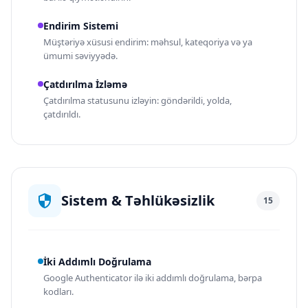
Endirim Sistemi
Müştəriyə xüsusi endirim: məhsul, kateqoriya və ya
ümumi səviyyədə.
Çatdırılma İzləmə
Çatdırılma statusunu izləyin: göndərildi, yolda,
çatdırıldı.
Sistem & Təhlükəsizlik
15
İki Addımlı Doğrulama
Google Authenticator ilə iki addımlı doğrulama, bərpa
kodları.