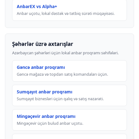
AnbarEX vs Alpha+
Anbar uçotu, lokal dəstək və tətbiq sürəti müqayisəsi.
Şəhərlər üzrə axtarışlar
Azərbaycan şəhərləri üçün lokal anbar proqramı səhifələri.
Gəncə anbar proqramı
Gəncə mağaza və topdan satış komandaları üçün.
Sumqayıt anbar proqramı
Sumqayıt biznesləri üçün qalıq və satış nəzarəti.
Mingəçevir anbar proqramı
Mingəçevir üçün bulud anbar uçotu.