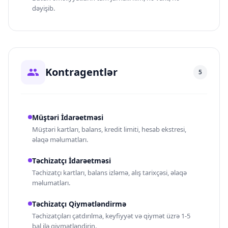
dəyişib.
Kontragentlər
5
Müştəri İdarəetməsi
Müştəri kartları, balans, kredit limiti, hesab ekstresi,
əlaqə məlumatları.
Təchizatçı İdarəetməsi
Təchizatçı kartları, balans izləmə, alış tarixçəsi, əlaqə
məlumatları.
Təchizatçı Qiymətləndirmə
Təchizatçıları çatdırılma, keyfiyyət və qiymət üzrə 1-5
bal ilə qiymətləndirin.