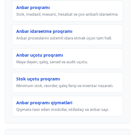
Anbar proqramı
Stok, mədaxil, məxaric, hesabat və çox-anbarlı idarəetmə.
Anbar idarəetmə proqramı
Anbar proseslərini sistemli idarə etmək üçün tam həll.
Anbar uçotu proqramı
Maya dəyəri, qalıq, sənəd və audit uçotu.
Stok uçotu proqramı
Minimum stok, reorder, qalıq fərqi və inventar nəzarəti.
Anbar proqramı qiymətləri
Qiymətə təsir edən modullar, istifadəçi və anbar sayı.