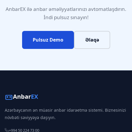
AnbarEX ilə anbar əməliyyatlarınızı avtomatlaşdırın.
İndi pulsuz sınayın!
Pulsuz Demo
Əlaqə
Anbar
EX
Azərbaycanın ən müasir anbar idarəetmə sistemi. Biznesinizi
növbəti səviyyəyə daşıyın.
+994 50 224 73 00