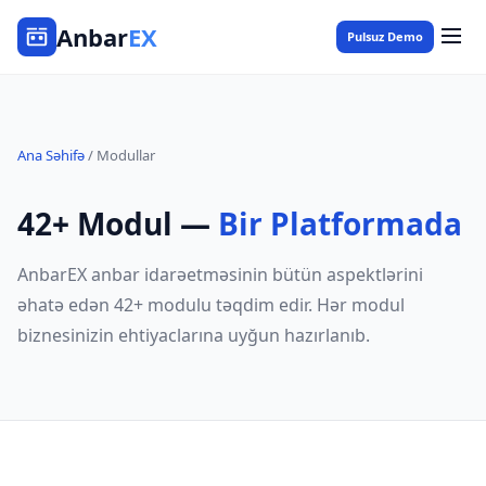
Anbar
EX
Pulsuz Demo
Ana Səhifə
/
Modullar
42+ Modul —
Bir Platformada
AnbarEX anbar idarəetməsinin bütün aspektlərini
əhatə edən 42+ modulu təqdim edir. Hər modul
biznesinizin ehtiyaclarına uyğun hazırlanıb.