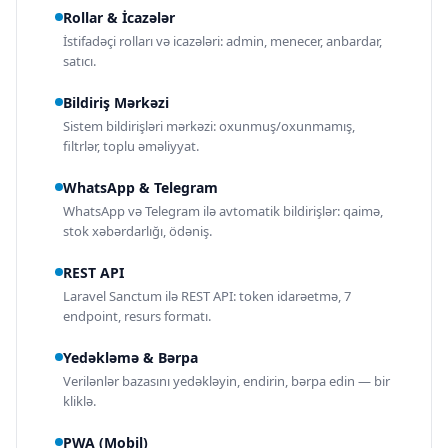
Rollar & İcazələr
İstifadəçi rolları və icazələri: admin, menecer, anbardar,
satıcı.
Bildiriş Mərkəzi
Sistem bildirişləri mərkəzi: oxunmuş/oxunmamış,
filtrlər, toplu əməliyyat.
WhatsApp & Telegram
WhatsApp və Telegram ilə avtomatik bildirişlər: qaimə,
stok xəbərdarlığı, ödəniş.
REST API
Laravel Sanctum ilə REST API: token idarəetmə, 7
endpoint, resurs formatı.
Yedəkləmə & Bərpa
Verilənlər bazasını yedəkləyin, endirin, bərpa edin — bir
kliklə.
PWA (Mobil)