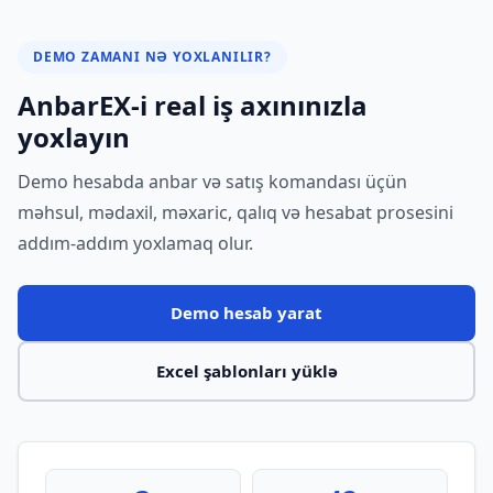
DEMO ZAMANI NƏ YOXLANILIR?
AnbarEX-i real iş axınınızla
yoxlayın
Demo hesabda anbar və satış komandası üçün
məhsul, mədaxil, məxaric, qalıq və hesabat prosesini
addım-addım yoxlamaq olur.
Demo hesab yarat
Excel şablonları yüklə