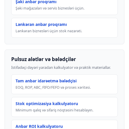
Şəki anbar proqramı
Şəki mağazaları və servis biznesləri üçün.
Lənkəran anbar proqramı
Lənkəran biznesləri üçün stok nəzarəti.
Pulsuz alətlər və bələdçilər
İstifadəçi dəyəri yaradan kalkulyator və praktik materiallar.
Tam anbar idarəetmə bələdçisi
EOQ, ROP, ABC, FIFO/FEFO və proses xəritəsi.
Stok optimizasiya kalkulyatoru
Minimum qalıq və sifariş nöqtəsini hesablayın.
Anbar ROI kalkulyatoru