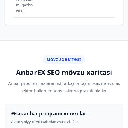
müqayisə
edin.
MÖVZU XƏRITƏSI
AnbarEX SEO mövzu xəritəsi
Anbar proqramı axtaran istifadəçilər üçün əsas mövzular,
sektor həlləri, müqayisələr və praktik alətlər.
Əsas anbar proqramı mövzuları
Axtarış niyyəti yüksək olan əsas səhifələr.