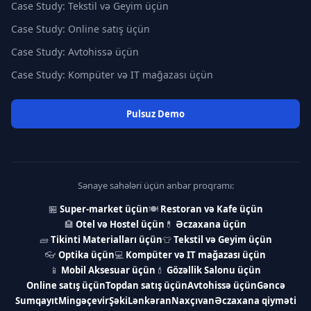
Case Study: Tekstil və Geyim üçün
Case Study: Online satış üçün
Case Study: Avtohissə üçün
Case Study: Kompüter və IT mağazası üçün
Pulsuz Demo
Sənaye sahələri üçün anbar proqramı:
🏪
Super-market üçün
🍽
Restoran və Kafe üçün
🏨
Otel və Hostel üçün
💊
Əczaxana üçün
🧱
Tikinti Materialları üçün
👕
Tekstil və Geyim üçün
👓
Optika üçün
💻
Kompüter və IT mağazası üçün
📱
Mobil Aksesuar üçün
💄
Gözəllik Salonu üçün
Online satış üçün
Topdan satış üçün
Avtohissə üçün
Gəncə
Sumqayıt
Mingəçevir
Şəki
Lənkəran
Naxçıvan
Əczaxana qiyməti