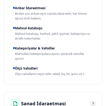
Anbar İdarəetməsi
Birdən çox anbarı eyni vaxtda idarə edin, hər birinin
ayrıca stok balansı.
Məhsul Kataloqu
Məhsul kataloqu, barkod, şəkil, qiymət, kateqoriya və
ətraflı məlumatlar.
Kateqoriyalar & Vahidlər
Məhsulları kateqoriyalara ayırın, iyerarxik təsnifat
qurun.
Ölçü Vahidləri
Ölçü vahidlərini təyin edin: ədəd, kq, litr, qutu və s.
Sənəd İdarəetməsi
7