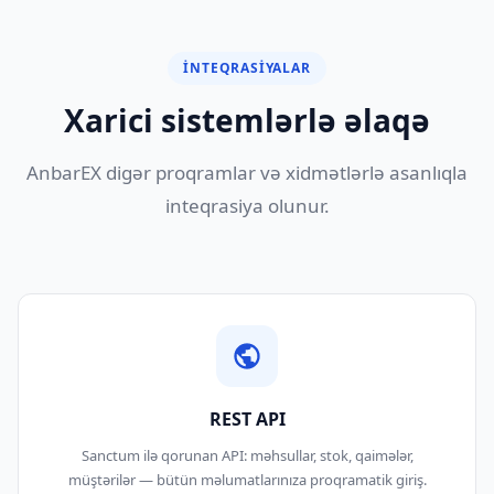
İNTEQRASIYALAR
Xarici sistemlərlə əlaqə
AnbarEX digər proqramlar və xidmətlərlə asanlıqla
inteqrasiya olunur.
REST API
Sanctum ilə qorunan API: məhsullar, stok, qaimələr,
müştərilər — bütün məlumatlarınıza proqramatik giriş.