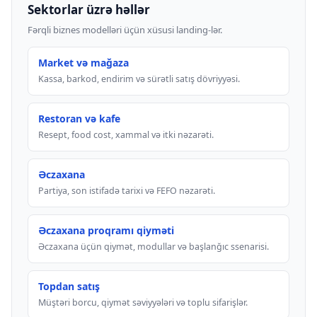
Sektorlar üzrə həllər
Fərqli biznes modelləri üçün xüsusi landing-lər.
Market və mağaza
Kassa, barkod, endirim və sürətli satış dövriyyəsi.
Restoran və kafe
Resept, food cost, xammal və itki nəzarəti.
Əczaxana
Partiya, son istifadə tarixi və FEFO nəzarəti.
Əczaxana proqramı qiyməti
Əczaxana üçün qiymət, modullar və başlanğıc ssenarisi.
Topdan satış
Müştəri borcu, qiymət səviyyələri və toplu sifarişlər.