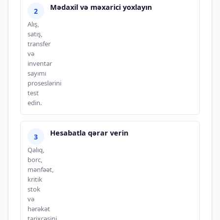
Mədaxil və məxarici yoxlayın
Alış,
satış,
transfer
və
inventar
sayımı
proseslərini
test
edin.
Hesabatla qərar verin
Qalıq,
borc,
mənfəət,
kritik
stok
və
hərəkət
tarixçəsini