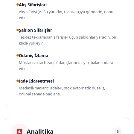
Alış Sifarişləri
Alış sifarişi (ALS-) yaradın, təchizatçıya göndərin, qəbul
edin.
Şablon Sifarişlər
Tez-tez təkrarlanan sifarişlər üçün şablonlar yaradın, bir
kliklə yükləyin.
Ödəniş İzləmə
Müştəri və təchizatçı ödənişlərini izləyin, balansı idarə
edin.
İadə İdarəetməsi
Mədaxil/məxaric iadələri, stok avtomatik düzəliş,
orijinal sənədə bağlantı.
Analitika
5