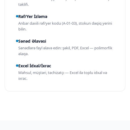
təklifi.
Rəf/Yer İzləmə
Anbar daxili rəf/yer kodu (A-01-03), stokun dəqiq yerini
bilin.
Sənəd Əlavəsi
Sənədlərə fayl əlavə edin: şəkil, PDF, Excel — polimorfik
əlaqə.
Excel İdxal/İxrac
Məhsul, müştəri, təchizatçı — Excel ilə toplu idxal və
ixrac.