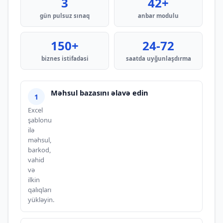
3
42+
gün pulsuz sınaq
anbar modulu
150+
24-72
biznes istifadəsi
saatda uyğunlaşdırma
Məhsul bazasını əlavə edin
Excel
şablonu
ilə
məhsul,
barkod,
vahid
və
ilkin
qalıqları
yükləyin.