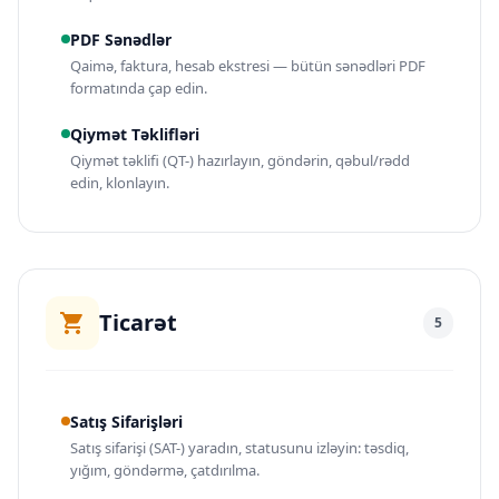
PDF Sənədlər
Qaimə, faktura, hesab ekstresi — bütün sənədləri PDF
formatında çap edin.
Qiymət Təklifləri
Qiymət təklifi (QT-) hazırlayın, göndərin, qəbul/rədd
edin, klonlayın.
Ticarət
5
Satış Sifarişləri
Satış sifarişi (SAT-) yaradın, statusunu izləyin: təsdiq,
yığım, göndərmə, çatdırılma.