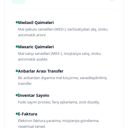
Mədaxil Qaimələri
Mal qəbulu sənədləri (MED-), təchizatçıdan alış, stoku
avtomatik artırır.
Məxaric Qaimələri
Mal satışı sənədləri (MEX-), müştəriyə satış, stoku
avtomatik azaldır.
Anbarlar Arası Transfer
Bir anbardan digərinə mal köçürmə, sənədləşdirilmiş
transfer.
İnventar Sayımı
Fiziki sayım prosesi, fərq aşkarlama, stok düzəliş.
E-Faktura
Elektron faktura yaratma, müştəriyə göndərmə,
rəqəmsal sənəd.