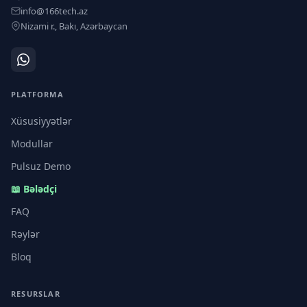
info@166tech.az
Nizami r., Bakı, Azərbaycan
PLATFORMA
Xüsusiyyətlər
Modullar
Pulsuz Demo
📖 Bələdçi
FAQ
Rəylər
Bloq
RESURSLAR