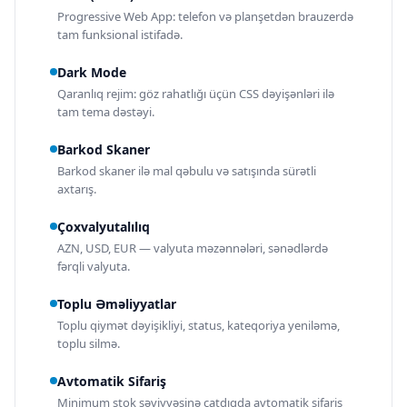
Progressive Web App: telefon və planşetdən brauzerdə
tam funksional istifadə.
Dark Mode
Qaranlıq rejim: göz rahatlığı üçün CSS dəyişənləri ilə
tam tema dəstəyi.
Barkod Skaner
Barkod skaner ilə mal qəbulu və satışında sürətli
axtarış.
Çoxvalyutalılıq
AZN, USD, EUR — valyuta məzənnələri, sənədlərdə
fərqli valyuta.
Toplu Əməliyyatlar
Toplu qiymət dəyişikliyi, status, kateqoriya yeniləmə,
toplu silmə.
Avtomatik Sifariş
Minimum stok səviyyəsinə çatdıqda avtomatik sifariş