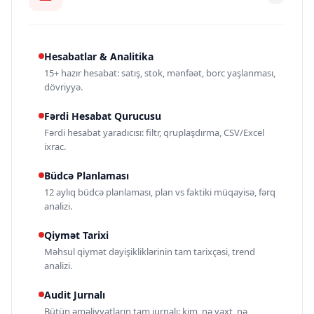
Hesabatlar & Analitika
15+ hazır hesabat: satış, stok, mənfəət, borc yaşlanması,
dövriyyə.
Fərdi Hesabat Qurucusu
Fərdi hesabat yaradıcısı: filtr, qruplaşdırma, CSV/Excel
ixrac.
Büdcə Planlaması
12 aylıq büdcə planlaması, plan vs faktiki müqayisə, fərq
analizi.
Qiymət Tarixi
Məhsul qiymət dəyişikliklərinin tam tarixçəsi, trend
analizi.
Audit Jurnalı
Bütün əməliyyatların tam jurnalı: kim, nə vaxt, nə