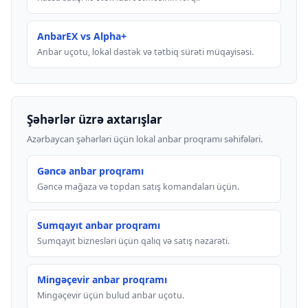
AnbarEX vs Alpha+
Anbar uçotu, lokal dəstək və tətbiq sürəti müqayisəsi.
Şəhərlər üzrə axtarışlar
Azərbaycan şəhərləri üçün lokal anbar proqramı səhifələri.
Gəncə anbar proqramı
Gəncə mağaza və topdan satış komandaları üçün.
Sumqayıt anbar proqramı
Sumqayıt biznesləri üçün qalıq və satış nəzarəti.
Mingəçevir anbar proqramı
Mingəçevir üçün bulud anbar uçotu.