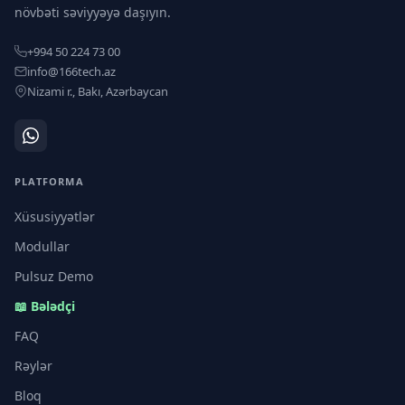
növbəti səviyyəyə daşıyın.
+994 50 224 73 00
info@166tech.az
Nizami r., Bakı, Azərbaycan
PLATFORMA
Xüsusiyyətlər
Modullar
Pulsuz Demo
📖 Bələdçi
FAQ
Rəylər
Bloq