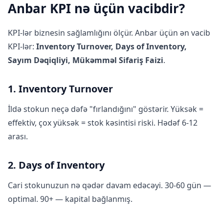
Anbar KPI nə üçün vacibdir?
KPI-lər biznesin sağlamlığını ölçür. Anbar üçün ən vacib
KPI-lər:
Inventory Turnover, Days of Inventory,
Sayım Dəqiqliyi, Mükəmməl Sifariş Faizi
.
1. Inventory Turnover
İldə stokun neçə dəfə "fırlandığını" göstərir. Yüksək =
effektiv, çox yüksək = stok kəsintisi riski. Hədəf 6-12
arası.
2. Days of Inventory
Cari stokunuzun nə qədər davam edəcəyi. 30-60 gün —
optimal. 90+ — kapital bağlanmış.