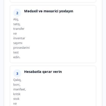
Mədaxil və məxarici yoxlayın
Alış,
satış,
transfer
və
inventar
sayımı
proseslərini
test
edin.
Hesabatla qərar verin
Qalıq,
borc,
mənfəət,
kritik
stok
və