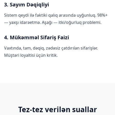
3. Sayım Dəqiqliyi
Sistem qeydi ilə faktiki qalıq arasında uyğunluq. 98%+
— yaxşı idarəetmə. Aşağı — itki/oğurluq problemi.
4. Mükəmməl Sifariş Faizi
Vaxtında, tam, dəqiq, zədəsiz çatdırılan sifarişlər.
Müştəri loyaltisi üçün kritik.
Tez-tez verilən suallar