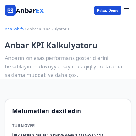
Anbar
EX
Pulsuz Demo
Ana Səhifə
/ Anbar KPI Kalkulyatoru
Anbar KPI Kalkulyatoru
Anbarınızın əsas performans göstəricilərini
hesablayın — dövriyyə, sayım dəqiqliyi, ortalama
saxlama müddəti və daha çox.
Məlumatları daxil edin
TURNOVER
İllik satılan malların maya dəyəri / COGS (AZN)