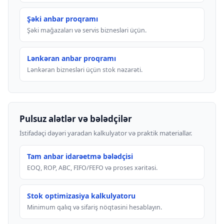
Şəki anbar proqramı
Şəki mağazaları və servis biznesləri üçün.
Lənkəran anbar proqramı
Lənkəran biznesləri üçün stok nəzarəti.
Pulsuz alətlər və bələdçilər
İstifadəçi dəyəri yaradan kalkulyator və praktik materiallar.
Tam anbar idarəetmə bələdçisi
EOQ, ROP, ABC, FIFO/FEFO və proses xəritəsi.
Stok optimizasiya kalkulyatoru
Minimum qalıq və sifariş nöqtəsini hesablayın.