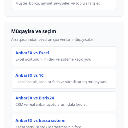
Müştəri borcu, qiymət səviyyələri və toplu sifarişlər.
Müqayisə və seçim
Alıcı qərarından əvvəl ən çox verilən müqayisələr.
AnbarEX vs Excel
Excel uçotunun limitləri və sistemə keçid yolu.
AnbarEX vs 1C
Lokal dəstək, sadə istifadə və sürətli tətbiq müqayisəsi.
AnbarEX vs Bitrix24
CRM və real anbar uçotu arasındakı fərqlər.
AnbarEX vs kassa sistemi
Kassa satışı ilə stok idarəetməsinin fərqi.