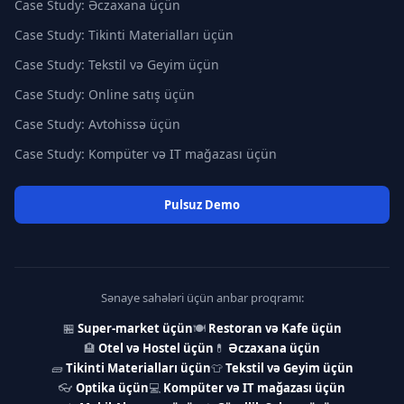
Case Study: Əczaxana üçün
Case Study: Tikinti Materialları üçün
Case Study: Tekstil və Geyim üçün
Case Study: Online satış üçün
Case Study: Avtohissə üçün
Case Study: Kompüter və IT mağazası üçün
Pulsuz Demo
Sənaye sahələri üçün anbar proqramı:
🏪
Super-market üçün
🍽
Restoran və Kafe üçün
🏨
Otel və Hostel üçün
💊
Əczaxana üçün
🧱
Tikinti Materialları üçün
👕
Tekstil və Geyim üçün
👓
Optika üçün
💻
Kompüter və IT mağazası üçün