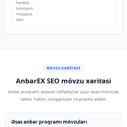
hərəkət
tarixçəsini
müqayisə
edin.
MÖVZU XƏRITƏSI
AnbarEX SEO mövzu xəritəsi
Anbar proqramı axtaran istifadəçilər üçün əsas mövzular,
sektor həlləri, müqayisələr və praktik alətlər.
Əsas anbar proqramı mövzuları