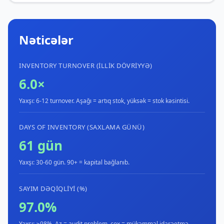
Nəticələr
INVENTORY TURNOVER (ILLIK DÖVRIYYƏ)
6.0×
Yaxşı: 6-12 turnover. Aşağı = artıq stok, yüksək = stok kəsintisi.
DAYS OF INVENTORY (SAXLAMA GÜNÜ)
61 gün
Yaxşı: 30-60 gün. 90+ = kapital bağlanıb.
SAYIM DƏQIQLIYI (%)
97.0%
Yaxşı: ≥98%. Az = audit problem, çox = mükəmməl idarəetmə.