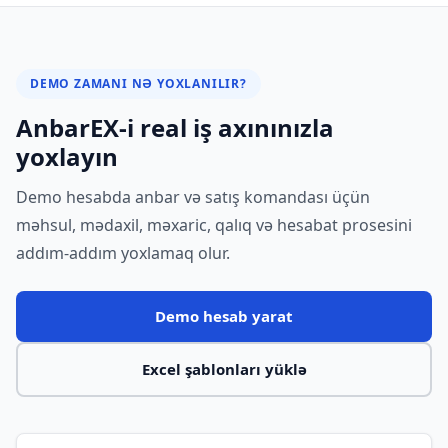
DEMO ZAMANI NƏ YOXLANILIR?
AnbarEX-i real iş axınınızla
yoxlayın
Demo hesabda anbar və satış komandası üçün
məhsul, mədaxil, məxaric, qalıq və hesabat prosesini
addım-addım yoxlamaq olur.
Demo hesab yarat
Excel şablonları yüklə