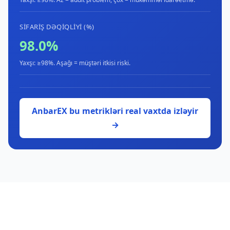
SIFARIŞ DƏQIQLIYI (%)
98.0%
Yaxşı: ≥98%. Aşağı = müştəri itkisi riski.
AnbarEX bu metrikləri real vaxtda izləyir
→