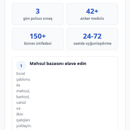
3
42+
gün pulsuz sınaq
anbar modulu
150+
24-72
biznes istifadəsi
saatda uyğunlaşdırma
Məhsul bazasını əlavə edin
Excel
şablonu
ilə
məhsul,
barkod,
vahid
və
ilkin
qalıqları
yükləyin.