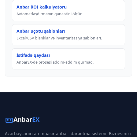
Anbar ROI kalkulyatoru
Avtomatlaşdırmanın qənaətini ölçün.
Anbar uçotu şablonları
Excel/CSV blanklar və inventarizasiya şablonları.
İstifadə qaydası
AnbarEX-də prosesi addım-addım qurmaq.
Anbar
EX
Azərbaycanın ən müasir anbar idarəetmə sistemi. Biznesinizi