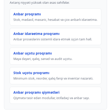
Axtarış niyyəti yüksək olan əsas səhifələr.
Anbar proqramı
Stok, mədaxil, məxaric, hesabat və çox-anbarlı idarəetmə.
Anbar idarəetmə proqramı
Anbar proseslərini sistemli idarə etmək üçün tam həll.
Anbar uçotu proqramı
Maya dəyəri, qalıq, sənəd və audit uçotu.
Stok uçotu proqramı
Minimum stok, reorder, qalıq fərqi və inventar nəzarəti.
Anbar proqramı qiymətləri
Qiymətə təsir edən modullar, istifadəçi və anbar sayı.