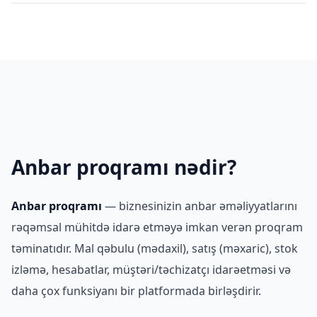
Xeyr. AnbarEX istifadəçi dostu interfeysə malikdir. İlk girişdə
interaktiv bələdçi avtomatik başlayır.
Anbar proqramı nədir?
Anbar proqramı
— biznesinizin anbar əməliyyatlarını
rəqəmsal mühitdə idarə etməyə imkan verən proqram
təminatıdır. Mal qəbulu (mədaxil), satış (məxaric), stok
izləmə, hesabatlar, müştəri/təchizatçı idarəetməsi və
daha çox funksiyanı bir platformada birləşdirir.