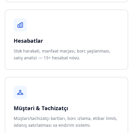
Hesabatlar
Stok hərəkəti, mənfəət marjası, borc yaşlanması,
satış analizi — 15+ hesabat növü.
Müştəri & Təchizatçı
Müştəri/təchizatçı kartları, borc izləmə, etibar limiti,
ödəniş xatırlatması və endirim sistemi.