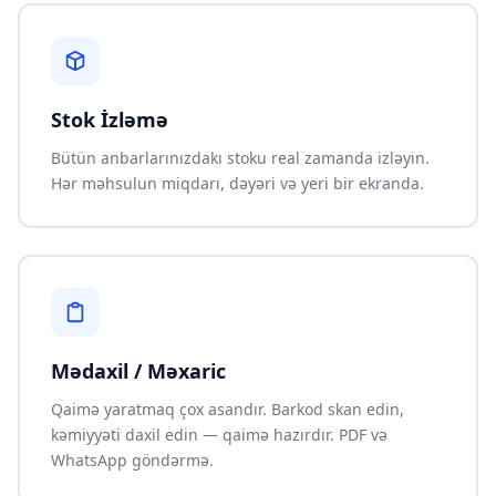
Stok İzləmə
Bütün anbarlarınızdakı stoku real zamanda izləyin.
Hər məhsulun miqdarı, dəyəri və yeri bir ekranda.
Mədaxil / Məxaric
Qaimə yaratmaq çox asandır. Barkod skan edin,
kəmiyyəti daxil edin — qaimə hazırdır. PDF və
WhatsApp göndərmə.