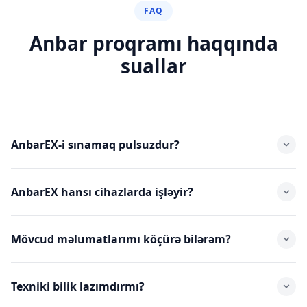
FAQ
Anbar proqramı haqqında
suallar
AnbarEX-i sınamaq pulsuzdur?
Bəli! 3 gün tam pulsuz sınayın. Kredit kartı tələb olunmur,
AnbarEX hansı cihazlarda işləyir?
bütün funksiyalar açıqdır.
Kompüter, planşet və telefondan istifadə edə bilərsiniz. PWA
Mövcud məlumatlarımı köçürə bilərəm?
dəstəyi ilə mobil tətbiq kimi quraşdırmaq mümkündür.
Bəli. Məhsullar, müştərilər, təchizatçılar — hamısını Excel
Texniki bilik lazımdırmı?
faylından import edə bilərsiniz.