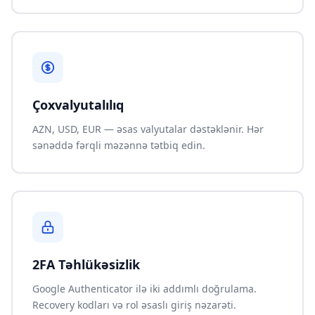
Çoxvalyutalılıq
AZN, USD, EUR — əsas valyutalar dəstəklənir. Hər
sənəddə fərqli məzənnə tətbiq edin.
2FA Təhlükəsizlik
Google Authenticator ilə iki addımlı doğrulama.
Recovery kodları və rol əsaslı giriş nəzarəti.