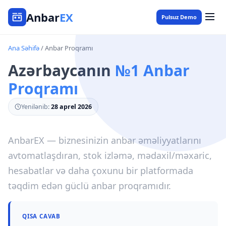
Anbar
EX
Pulsuz Demo
Ana Səhifə
/ Anbar Proqramı
Azərbaycanın
№1 Anbar
Proqramı
Yenilənib:
28 aprel 2026
AnbarEX — biznesinizin anbar əməliyyatlarını
avtomatlaşdıran, stok izləmə, mədaxil/məxaric,
hesabatlar və daha çoxunu bir platformada
təqdim edən güclü anbar proqramıdır.
QISA CAVAB