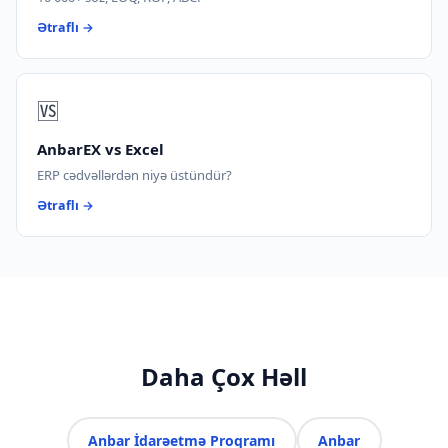
Ətraflı →
🆚
AnbarEX vs Excel
ERP cədvəllərdən niyə üstündür?
Ətraflı →
Daha Çox Həll
Anbar İdarəetmə Proqramı
Anbar