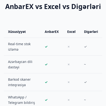
AnbarEX vs Excel vs Digərləri
Xüsusiyyət
AnbarEX
Excel
Digərləri
Real-time stok
✓
✗
✓
izləmə
Azərbaycan dili
✓
✗
~
dəstəyi
Barkod skaner
✓
✗
✓
inteqrasiya
WhatsApp /
✓
✗
~
Telegram bildiriş