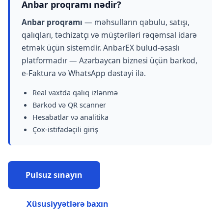
Anbar proqramı nədir?
Anbar proqramı
— məhsulların qəbulu, satışı,
qalıqları, təchizatçı və müştəriləri rəqəmsal idarə
etmək üçün sistemdir. AnbarEX bulud-əsaslı
platformadır — Azərbaycan biznesi üçün barkod,
e-Faktura və WhatsApp dəstəyi ilə.
Real vaxtda qalıq izlənmə
Barkod və QR scanner
Hesabatlar və analitika
Çox-istifadəçili giriş
Pulsuz sınayın
Xüsusiyyətlərə baxın