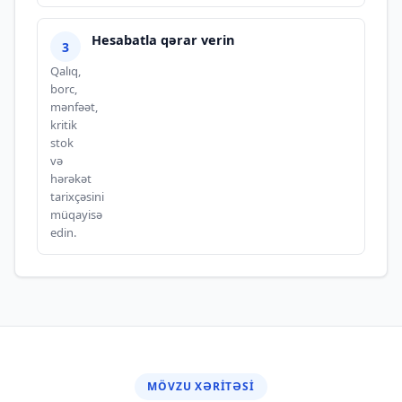
Hesabatla qərar verin
Qalıq,
borc,
mənfəət,
kritik
stok
və
hərəkət
tarixçəsini
müqayisə
edin.
MÖVZU XƏRITƏSI