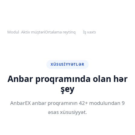
42+
150+
4.9
99.9%
Modul
Aktiv müştəri
Ortalama reytinq
İş vaxtı
XÜSUSIYYƏTLƏR
Anbar proqramında olan hər
şey
AnbarEX anbar proqramının 42+ modulundan 9
əsas xüsusiyyət.