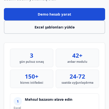
Demo hesab yarat
Excel şablonları yüklə
3
42+
gün pulsuz sınaq
anbar modulu
150+
24-72
biznes istifadəsi
saatda uyğunlaşdırma
Məhsul bazasını əlavə edin
Excel