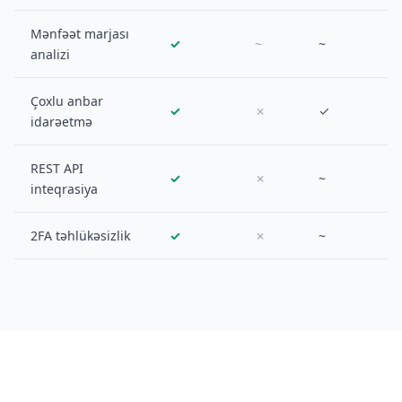
Mənfəət marjası
✓
~
~
analizi
Çoxlu anbar
✓
✗
✓
idarəetmə
REST API
✓
✗
~
inteqrasiya
2FA təhlükəsizlik
✓
✗
~