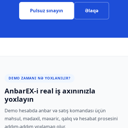
Pulsuz sınayın
Əlaqə
DEMO ZAMANI NƏ YOXLANILIR?
AnbarEX-i real iş axınınızla
yoxlayın
Demo hesabda anbar və satış komandası üçün
məhsul, mədaxil, məxaric, qalıq və hesabat prosesini
addım-addım yoxlamaq olur.