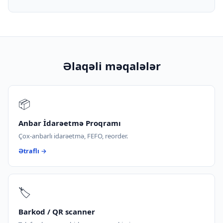
Əlaqəli məqalələr
📦
Anbar İdarəetmə Proqramı
Çox-anbarlı idarəetmə, FEFO, reorder.
Ətraflı →
🏷️
Barkod / QR scanner