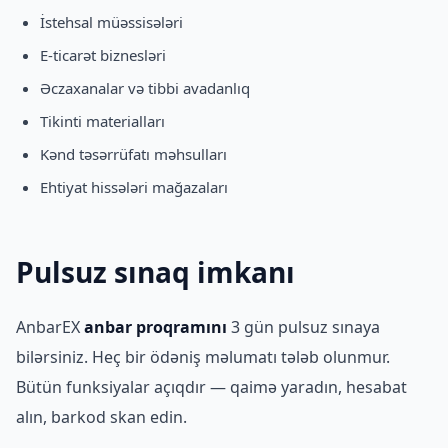
İstehsal müəssisələri
E-ticarət biznesləri
Əczaxanalar və tibbi avadanlıq
Tikinti materialları
Kənd təsərrüfatı məhsulları
Ehtiyat hissələri mağazaları
Pulsuz sınaq imkanı
AnbarEX
anbar proqramını
3 gün pulsuz sınaya
bilərsiniz. Heç bir ödəniş məlumatı tələb olunmur.
Bütün funksiyalar açıqdır — qaimə yaradın, hesabat
alın, barkod skan edin.