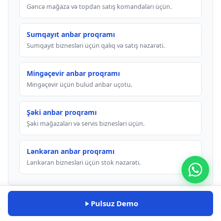
Gəncə mağaza və topdan satış komandaları üçün.
Sumqayıt anbar proqramı
Sumqayıt biznesləri üçün qalıq və satış nəzarəti.
Mingəçevir anbar proqramı
Mingəçevir üçün bulud anbar uçotu.
Şəki anbar proqramı
Şəki mağazaları və servis biznesləri üçün.
Lənkəran anbar proqramı
Lənkəran biznesləri üçün stok nəzarəti.
Pulsuz Demo
Pulsuz alətlər və bələdçilər