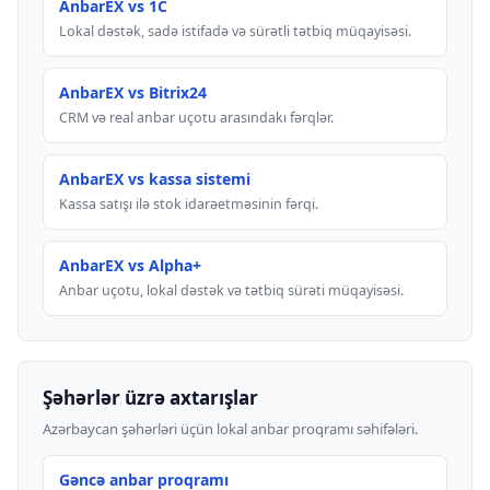
AnbarEX vs 1C
Lokal dəstək, sadə istifadə və sürətli tətbiq müqayisəsi.
AnbarEX vs Bitrix24
CRM və real anbar uçotu arasındakı fərqlər.
AnbarEX vs kassa sistemi
Kassa satışı ilə stok idarəetməsinin fərqi.
AnbarEX vs Alpha+
Anbar uçotu, lokal dəstək və tətbiq sürəti müqayisəsi.
Şəhərlər üzrə axtarışlar
Azərbaycan şəhərləri üçün lokal anbar proqramı səhifələri.
Gəncə anbar proqramı