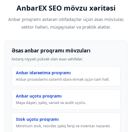
AnbarEX SEO mövzu xəritəsi
Anbar proqramı axtaran istifadəçilər üçün əsas mövzular,
sektor həlləri, müqayisələr və praktik alətlər.
Əsas anbar proqramı mövzuları
Axtarış niyyəti yüksək olan əsas səhifələr.
Anbar idarəetmə proqramı
Anbar proseslərini sistemli idarə etmək üçün tam həll.
Anbar uçotu proqramı
Maya dəyəri, qalıq, sənəd və audit uçotu.
Stok uçotu proqramı
Minimum stok, reorder, qalıq fərqi və inventar nəzarəti.