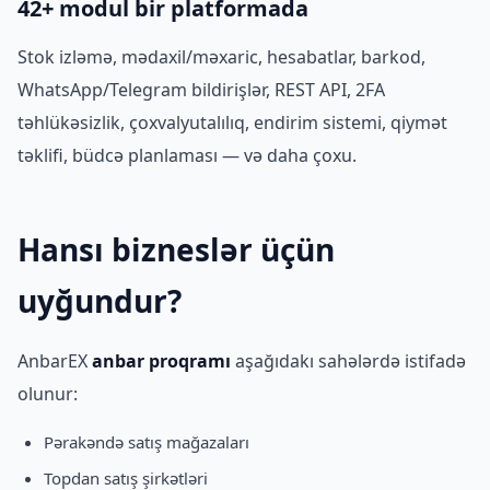
42+ modul bir platformada
Stok izləmə, mədaxil/məxaric, hesabatlar, barkod,
WhatsApp/Telegram bildirişlər, REST API, 2FA
təhlükəsizlik, çoxvalyutalılıq, endirim sistemi, qiymət
təklifi, büdcə planlaması — və daha çoxu.
Hansı bizneslər üçün
uyğundur?
AnbarEX
anbar proqramı
aşağıdakı sahələrdə istifadə
olunur:
Pərakəndə satış mağazaları
Topdan satış şirkətləri