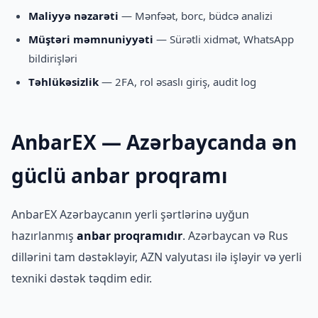
Maliyyə nəzarəti
— Mənfəət, borc, büdcə analizi
Müştəri məmnuniyyəti
— Sürətli xidmət, WhatsApp
bildirişləri
Təhlükəsizlik
— 2FA, rol əsaslı giriş, audit log
AnbarEX — Azərbaycanda ən
güclü anbar proqramı
AnbarEX Azərbaycanın yerli şərtlərinə uyğun
hazırlanmış
anbar proqramıdır
. Azərbaycan və Rus
dillərini tam dəstəkləyir, AZN valyutası ilə işləyir və yerli
texniki dəstək təqdim edir.