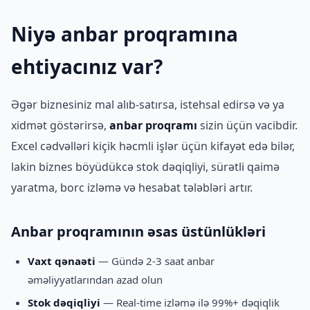
Niyə anbar proqramına
ehtiyacınız var?
Əgər biznesiniz mal alıb-satırsa, istehsal edirsə və ya
xidmət göstərirsə,
anbar proqramı
sizin üçün vacibdir.
Excel cədvəlləri kiçik həcmli işlər üçün kifayət edə bilər,
lakin biznes böyüdükcə stok dəqiqliyi, sürətli qaimə
yaratma, borc izləmə və hesabat tələbləri artır.
Anbar proqramının əsas üstünlükləri
Vaxt qənaəti
— Gündə 2-3 saat anbar
əməliyyatlarından azad olun
Stok dəqiqliyi
— Real-time izləmə ilə 99%+ dəqiqlik