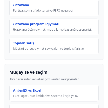
Əczaxana
Partiya, son istifadə tarixi və FEFO nəzarəti.
Əczaxana proqramı qiyməti
Əczaxana üçün qiymət, modullar və başlanğıc ssenarisi.
Topdan satış
Müştəri borcu, qiymət səviyyələri və toplu sifarişlər.
Müqayisə və seçim
Alıcı qərarından əvvəl ən çox verilən müqayisələr.
AnbarEX vs Excel
Excel uçotunun limitləri və sistemə keçid yolu.