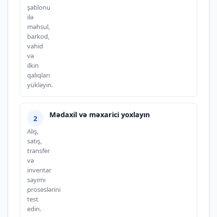
şablonu
ilə
məhsul,
barkod,
vahid
və
ilkin
qalıqları
yükləyin.
Mədaxil və məxarici yoxlayın
Alış,
satış,
transfer
və
inventar
sayımı
proseslərini
test
edin.