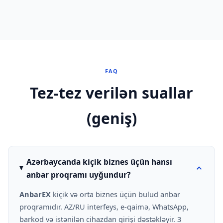
FAQ
Tez-tez verilən suallar
(geniş)
Azərbaycanda kiçik biznes üçün hansı
anbar proqramı uyğundur?
AnbarEX
kiçik və orta biznes üçün bulud anbar
proqramıdır. AZ/RU interfeys, e-qaimə, WhatsApp,
barkod və istənilən cihazdan girişi dəstəkləyir. 3