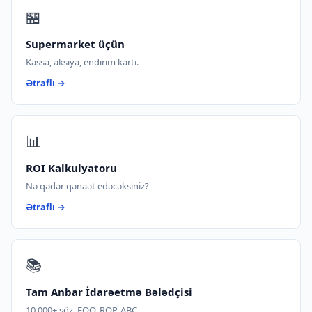
🏪
Supermarket üçün
Kassa, aksiya, endirim kartı.
Ətraflı →
📊
ROI Kalkulyatoru
Nə qədər qənaət edəcəksiniz?
Ətraflı →
📚
Tam Anbar İdarəetmə Bələdçisi
10 000+ söz, EOQ, ROP, ABC.