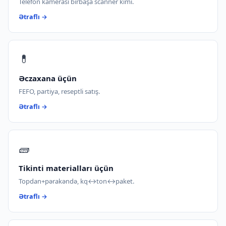
Telefon kamerası birbaşa scanner kimi.
Ətraflı →
💊
Əczaxana üçün
FEFO, partiya, reseptli satış.
Ətraflı →
🧱
Tikinti materialları üçün
Topdan+pərakəndə, kq↔ton↔paket.
Ətraflı →