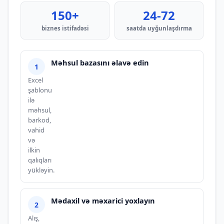
150+
24-72
biznes istifadəsi
saatda uyğunlaşdırma
Məhsul bazasını əlavə edin
Excel
şablonu
ilə
məhsul,
barkod,
vahid
və
ilkin
qalıqları
yükləyin.
Mədaxil və məxarici yoxlayın
Alış,