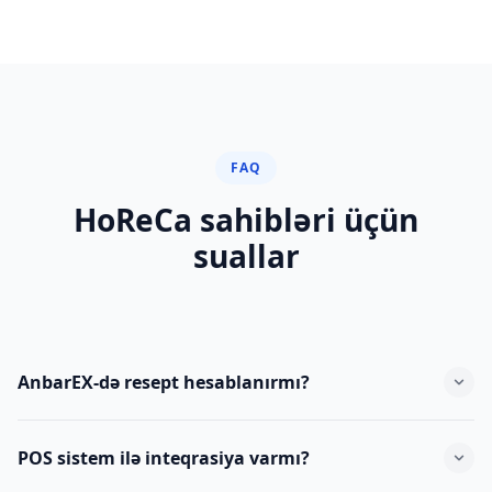
FAQ
HoReCa sahibləri üçün
suallar
AnbarEX-də resept hesablanırmı?
Bəli. Hər yeməyin resepti var: xammal adı, miqdarı, maya
POS sistem ilə inteqrasiya varmı?
dəyəri avtomatik hesablanır.