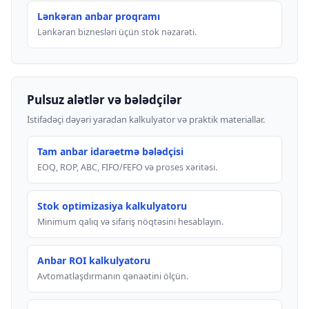
Lənkəran anbar proqramı
Lənkəran biznesləri üçün stok nəzarəti.
Pulsuz alətlər və bələdçilər
İstifadəçi dəyəri yaradan kalkulyator və praktik materiallar.
Tam anbar idarəetmə bələdçisi
EOQ, ROP, ABC, FIFO/FEFO və proses xəritəsi.
Stok optimizasiya kalkulyatoru
Minimum qalıq və sifariş nöqtəsini hesablayın.
Anbar ROI kalkulyatoru
Avtomatlaşdırmanın qənaətini ölçün.