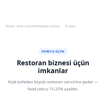
42+
150+
4.9
99.9%
Modul
Aktiv müştəri
Ortalama reytinq
İş vaxtı
HORECA ÜÇÜN
Restoran biznesi üçün
imkanlar
Kiçik kafedən böyük restoran zəncirinə qədər —
food cost-u 15-25% azaldın.