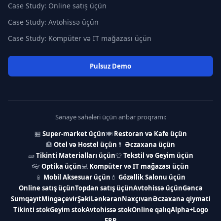
Case Study: Online satış üçün
Case Study: Avtohissə üçün
Case Study: Kompüter və IT mağazası üçün
Pulsuz Demo
Sənaye sahələri üçün anbar proqramı:
🏪
Super-market üçün
🍽
Restoran və Kafe üçün
🏨
Otel və Hostel üçün
💊
Əczaxana üçün
🧱
Tikinti Materialları üçün
👕
Tekstil və Geyim üçün
👓
Optika üçün
💻
Kompüter və IT mağazası üçün
📱
Mobil Aksesuar üçün
💄
Gözəllik Salonu üçün
Online satış üçün
Topdan satış üçün
Avtohissə üçün
Gəncə
Sumqayıt
Mingəçevir
Şəki
Lənkəran
Naxçıvan
Əczaxana qiyməti
Tikinti stok
Geyim stok
Avtohissə stok
Online qalıq
Alpha+
Logo
ERP