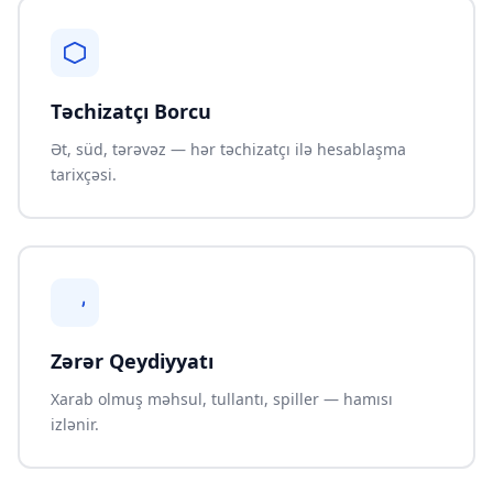
Təchizatçı Borcu
Ət, süd, tərəvəz — hər təchizatçı ilə hesablaşma
tarixçəsi.
Zərər Qeydiyyatı
Xarab olmuş məhsul, tullantı, spiller — hamısı
izlənir.