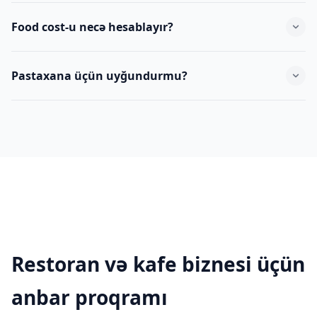
Bəli. Sifariş gəldikdə avtomatik olaraq xammal qalığından
Food cost-u necə hesablayır?
çıxılır.
Hər xammalın cari qiymətini alır, reseptə görə hər porsiyanın
Pastaxana üçün uyğundurmu?
maya dəyərini çıxarır.
Bəli. Un, şəkər, yumurta qalığı, un dövriyyəsi, hazır məhsul
qalığı — hər şey idarə olunur.
Restoran və kafe biznesi üçün
anbar proqramı