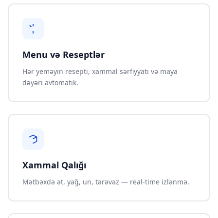
Menu və Reseptlər
Hər yeməyin resepti, xammal sərfiyyatı və maya
dəyəri avtomatik.
Xammal Qalığı
Mətbəxdə ət, yağ, un, tərəvəz — real-time izlənmə.