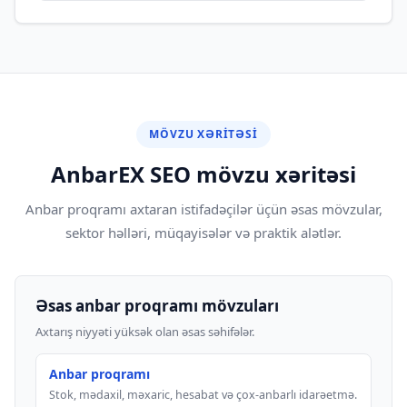
MÖVZU XƏRITƏSI
AnbarEX SEO mövzu xəritəsi
Anbar proqramı axtaran istifadəçilər üçün əsas mövzular,
sektor həlləri, müqayisələr və praktik alətlər.
Əsas anbar proqramı mövzuları
Axtarış niyyəti yüksək olan əsas səhifələr.
Anbar proqramı
Stok, mədaxil, məxaric, hesabat və çox-anbarlı idarəetmə.