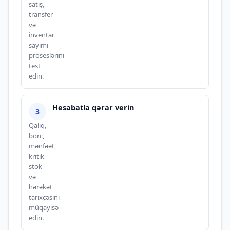
satış,
transfer
və
inventar
sayımı
proseslərini
test
edin.
Hesabatla qərar verin
Qalıq,
borc,
mənfəət,
kritik
stok
və
hərəkət
tarixçəsini
müqayisə
edin.