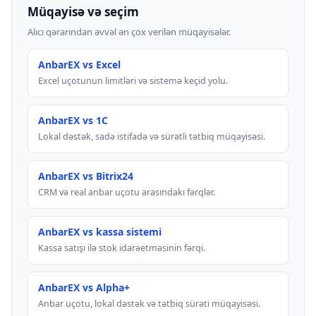
Müqayisə və seçim
Alıcı qərarından əvvəl ən çox verilən müqayisələr.
AnbarEX vs Excel
Excel uçotunun limitləri və sistemə keçid yolu.
AnbarEX vs 1C
Lokal dəstək, sadə istifadə və sürətli tətbiq müqayisəsi.
AnbarEX vs Bitrix24
CRM və real anbar uçotu arasındakı fərqlər.
AnbarEX vs kassa sistemi
Kassa satışı ilə stok idarəetməsinin fərqi.
AnbarEX vs Alpha+
Anbar uçotu, lokal dəstək və tətbiq sürəti müqayisəsi.