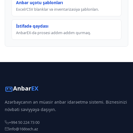
Anbar uçotu şablonları
Excel/CSV blanklar və inventarizasiya şablonları.
İstifadə qaydası
AnbarEX-də prosesi addım-addım qurmaq.
Anbar
EX
Azərbaycanın ən müasir anbar idarəetmə sistemi. Biznesinizi
növbəti səviyyəyə daşıyın.
+994 50 224 73 00
info@166tech.az