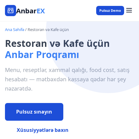
Anbar
EX
Pulsuz Demo
Ana Səhifə
/ Restoran və Kafe üçün
Restoran və Kafe üçün
Anbar Proqramı
Menu, reseptlər, xammal qalığı, food cost, satış
hesabatı — mətbəxdən kassaya qədər hər şey
nəzarətdə.
Pulsuz sınayın
Xüsusiyyətlərə baxın