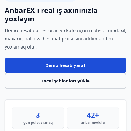
AnbarEX-i real iş axınınızla
yoxlayın
Demo hesabda restoran və kafe üçün məhsul, mədaxil,
məxaric, qalıq və hesabat prosesini addım-addım
yoxlamaq olur.
Demo hesab yarat
Excel şablonları yüklə
3
42+
gün pulsuz sınaq
anbar modulu