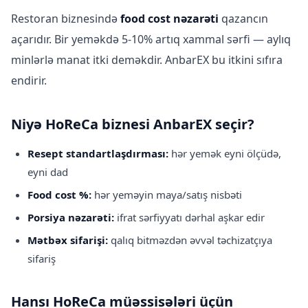
Restoran biznesində
food cost nəzarəti
qazancın
açarıdır. Bir yeməkdə 5-10% artıq xammal sərfi — aylıq
minlərlə manat itki deməkdir. AnbarEX bu itkini sıfıra
endirir.
Niyə HoReCa biznesi AnbarEX seçir?
Resept standartlaşdırması:
hər yemək eyni ölçüdə,
eyni dad
Food cost %:
hər yeməyin maya/satış nisbəti
Porsiya nəzarəti:
ifrat sərfiyyatı dərhal aşkar edir
Mətbəx sifarişi:
qalıq bitməzdən əvvəl təchizatçıya
sifariş
Hansı HoReCa müəssisələri üçün